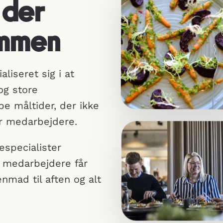
der
ammen
liseret sig i at
og store
be måltider, der ikke
r medarbejdere.
especialister
es medarbejdere får
mad til aften og alt