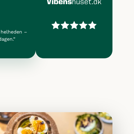
God smag og god stemning. En kantine, der
passer godt ind i hverdagen i vores hus”