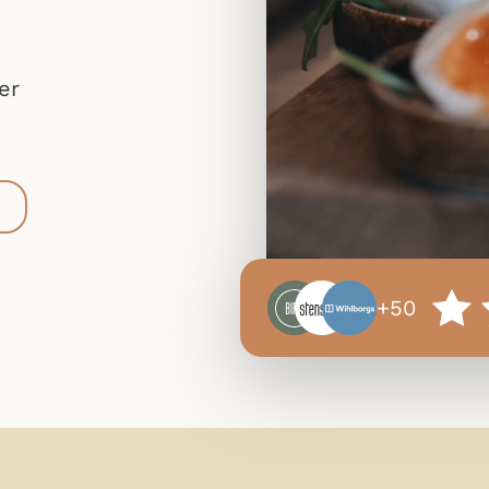
er
+50