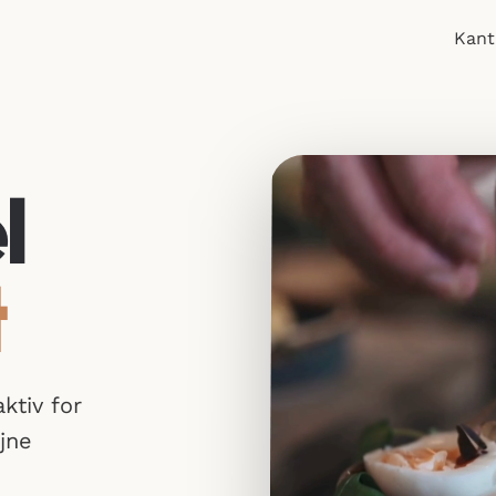
Kant
l
t
ktiv for
jne