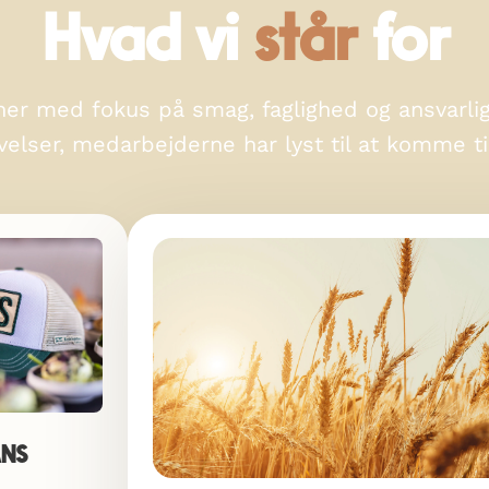
Hvad vi
står
for
iner med fokus på smag, faglighed og ansvarl
elser, medarbejderne har lyst til at komme til
ANS
Ansvarlighed