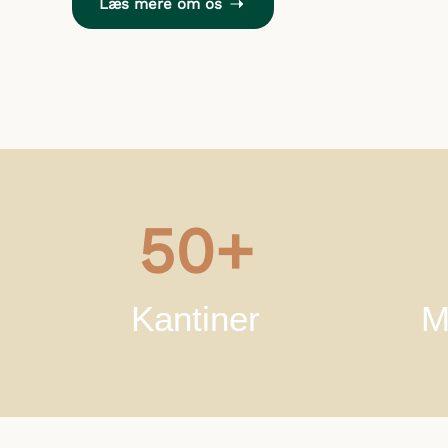
Læs mere om os
50+
Kantiner
M