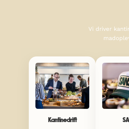
Vi driver kant
madoplev
Kantinedrift
S