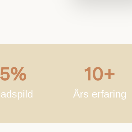
5%
10+
adspild
Års erfaring