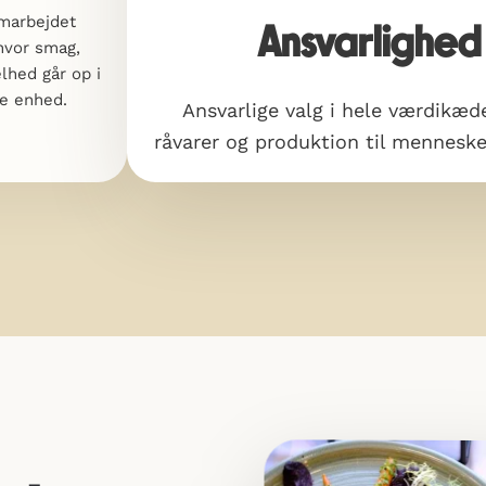
marbejdet
Ansvarlige valg i hele
hvor smag,
værdikæden – fra råvarer
lhed går op i
og produktion til
re enhed.
mennesker og miljø.
Løbend
køkken