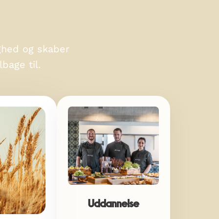
ighed og skaber
bage til.