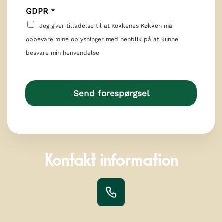
*
GDPR
*
E
m
Jeg giver tilladelse til at Kokkenes Køkken må
a
opbevare mine oplysninger med henblik på at kunne
i
besvare min henvendelse
l
*
Send forespørgsel
Kontakt information