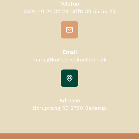
Telefon
Salg:
40 24 32 28
Drift:
39 55 56 23
Email
mada@kokkeneskoekken.dk
Adresse
Borupvang 5E 2750 Ballerup