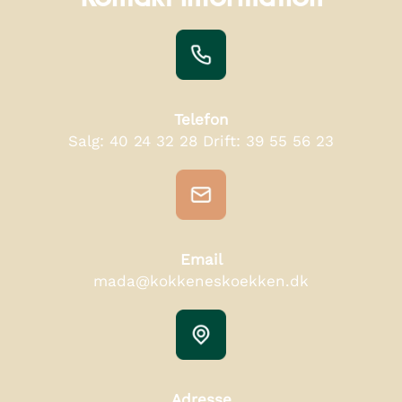
Telefon
Salg:
40 24 32 28
Drift:
39 55 56 23
Email
mada@kokkeneskoekken.dk
Adresse