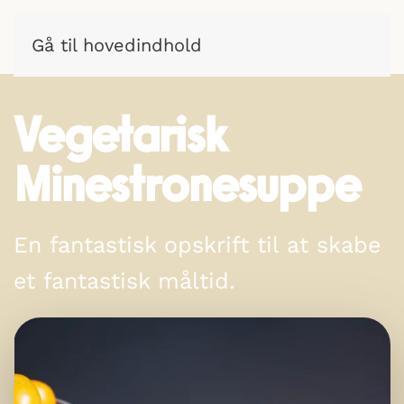
Gå til hovedindhold
Vegetarisk
Minestronesuppe
En fantastisk opskrift til at skabe
et fantastisk måltid.