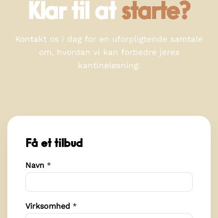
Klar til at
starte?
Kontakt os i dag for en uforpligtende samtale
om, hvordan vi kan forbedre jeres
kantineløsning.
Få et tilbud
Navn
*
*
Virksomhed
*
*